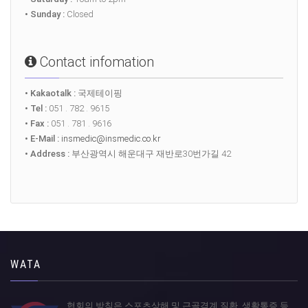
• Sunday :
Closed
Contact infomation
• Kakaotalk :
국제테이핑
• Tel :
051 . 782 . 9615
• Fax :
051 . 781 . 9616
• E-Mail :
insmedic@insmedic.co.kr
• Address :
부산광역시 해운대구 재반로30번가길 42
WATA
협회의 방침은 스포츠상해 및 근골격계 질환, 생활통증 등