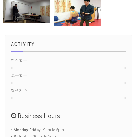
ACTIVITY
현장활동
교육활동
협력기관
Business Hours
• Monday-Friday :
9am to 5pm
• Saturday :
10am to 2pm