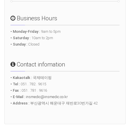
Business Hours
• Monday-Friday :
9am to 5pm
• Saturday :
10am to 2pm
• Sunday :
Closed
Contact infomation
• Kakaotalk :
국제테이핑
• Tel :
051 . 782 . 9615
• Fax :
051 . 781 . 9616
• E-Mail :
insmedic@insmedic.co.kr
• Address :
부산광역시 해운대구 재반로30번가길 42