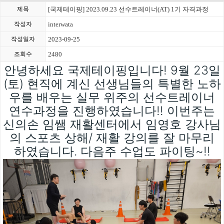
제목
[국제테이핑] 2023.09.23 선수트레이너(AT) 1기 자격과정
작성자
interwata
작성일자
2023-09-25
조회수
2480
안녕하세요 국제테이핑입니다! 9월 23일
(토) 현직에 계신 선생님들의 특별한 노하
우를 배우는 실무 위주의 선수트레이너
연수과정을 진행하였습니다!! 이번주는
신의손 임쌤 재활센터에서 임영호 강사님
의 스포츠 상해/ 재활 강의를 잘 마무리
하였습니다. 다음주 수업도 파이팅~!!